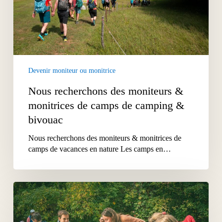
camps
de
camping
&
bivouac
Devenir moniteur ou monitrice
Nous recherchons des moniteurs &
monitrices de camps de camping &
bivouac
Nous recherchons des moniteurs & monitrices de
camps de vacances en nature Les camps en…
Nous
recherchons
des
moniteurs