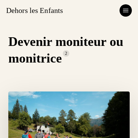
Skip
Menu
Dehors les Enfants
to
main
content
Devenir moniteur ou
2
monitrice
Nous
recherchons
des
moniteurs
&
monitrices
de