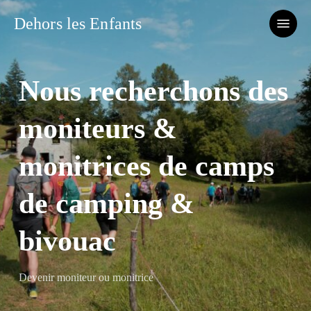
Skip
Menu
Dehors les Enfants
to
main
content
Nous recherchons des
moniteurs &
monitrices de camps
de camping &
bivouac
Devenir moniteur ou monitrice